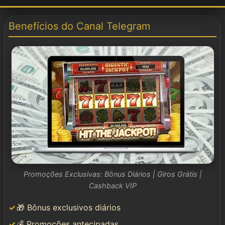
👤 Conta
Benefícios do Canal Telegram
Login
Cadastro
Bônus
VIP
Lottery
Promoções Exclusivas: Bônus Diários | Giros Grátis |
Cashback VIP
🏆 Plataforma
🎁 Bônus exclusivos diários
Plataforma
💰 Promoções antecipadas