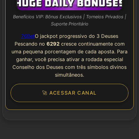
Benefícios VIP: Bônus Exclusivos | Torneios Privados |
Suporte Prioritário
76Bet
O jackpot progressivo do 3 Deuses
Pescando no
6292
cresce continuamente com
uma pequena porcentagem de cada aposta. Para
ganhar, você precisa ativar a rodada especial
Conselho dos Deuses com três símbolos divinos
simultâneos.
🚀 ACESSAR CANAL